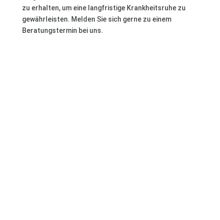
zu erhalten, um eine langfristige Krankheitsruhe zu
gewährleisten. Melden Sie sich gerne zu einem
Beratungstermin bei uns.
Sie haben Fragen? Sichern Sie sich jetzt einen Termin
zur persönlichen Beratung.
Termin vereinbaren