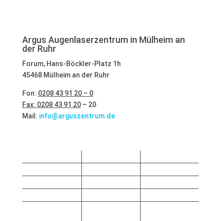
Argus Augenlaserzentrum in Mülheim an
der Ruhr
Forum, Hans-Böckler-Platz 1h
45468 Mülheim an der Ruhr
Fon:
0208 43 91 20 – 0
Fax: 0208 43 91 20
– 20
Mail:
info@arguszentrum.de
Sprechstunde
Montag
08:00-12:30
14:00-16:30
Dienstag
08:00-12:30
14:00-17:30
Mittwoch
08:00-12:30
14:00-15:30
Donnerstag
08:00-12:30
14:00-17:00
Nach
Freitag
08:00-12:30
Vereinbarung