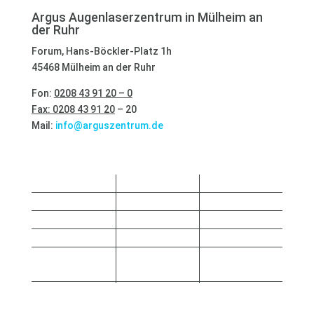
Argus Augenlaserzentrum in Mülheim an
der Ruhr
Forum, Hans-Böckler-Platz 1h
45468 Mülheim an der Ruhr
Fon:
0208 43 91 20 – 0
Fax: 0208 43 91 20
– 20
Mail:
info@arguszentrum.de
Sprechstunde
Montag
08:00-12:30
14:00-16:30
Dienstag
08:00-12:30
14:00-17:30
Mittwoch
08:00-12:30
14:00-15:30
Donnerstag
08:00-12:30
14:00-17:00
Nach
Freitag
08:00-12:30
Vereinbarung