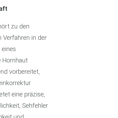
aft
ört zu den
Verfahren in der
e eines
e Hornhaut
nd vorbereitet,
einkorrektur
tet eine präzise,
ichkeit, Sehfehler
igkeit und