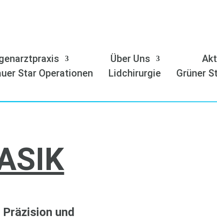
genarztpraxis
Über Uns
Akt
uer Star Operationen
Lidchirurgie
Grüner S
LASIK
Präzision und