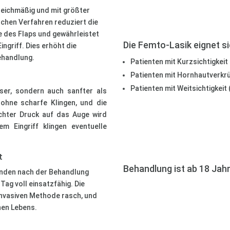
leichmäßig und mit größter
chen Verfahren reduziert die
e des Flaps und gewährleistet
Die Femto-Lasik eignet si
ngriff. Dies erhöht die
ehandlung.
Patienten mit Kurzsichtigkeit
Patienten mit Hornhautverk
Patienten mit Weitsichtigkeit
ser, sondern auch sanfter als
 ohne scharfe Klingen, und die
ichter Druck auf das Auge wird
 Eingriff klingen eventuelle
t
Behandlung ist ab 18 Jah
unden nach der Behandlung
Tag voll einsatzfähig. Die
invasiven Methode rasch, und
hen Lebens.
n