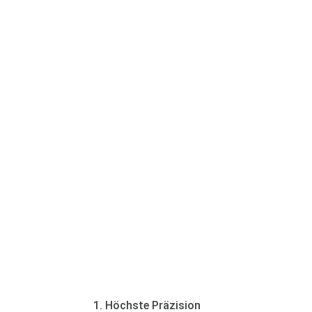
Vorteile der
Femto-LASIK
1. Höchste Präzision