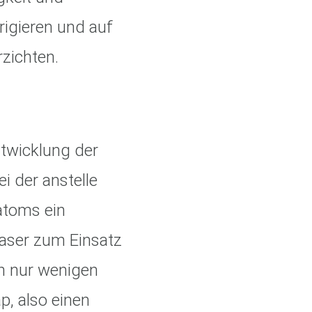
igieren und auf
rzichten.
ntwicklung der
i der anstelle
atoms ein
aser zum Einsatz
in nur wenigen
p, also einen