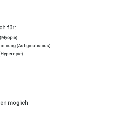
ch für:
 (Myopie)
rümmung (Astigmatismus)
 (Hyperopie)
ren möglich