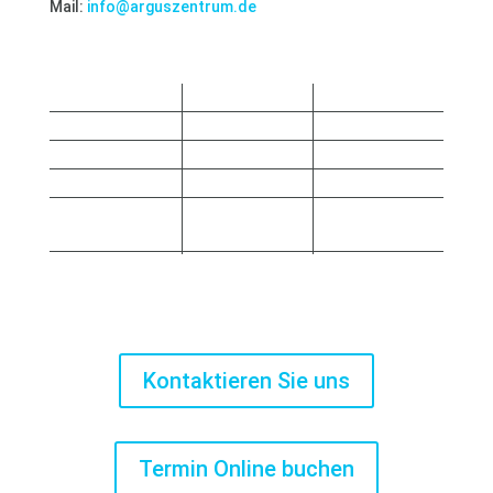
Mail:
info@arguszentrum.de
Sprechstunde
Montag
08:00-12:30
14:00-16:30
Dienstag
08:00-12:30
14:00-17:30
Mittwoch
08:00-12:30
14:00-15:30
Donnerstag
08:00-12:30
14:00-17:00
Nach
Freitag
08:00-12:30
Vereinbarung
Kontaktieren Sie uns
Termin Online buchen