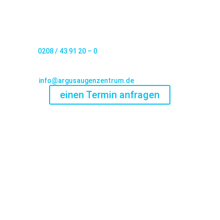
Mülheim an der Ruhr
Forum,
Hans-Böckler-Platz 1h
45468 Mülheim an der Ruhr
Fon:
0208 / 43 91 20 – 0
Fax: 0208 / 43 91 20 – 20
Mail:
info@argusaugenzentrum.de
einen Termin anfragen
Augenarztpraxis und
ambulantes OP-Zentrum in
Mülheim an der Ruhr