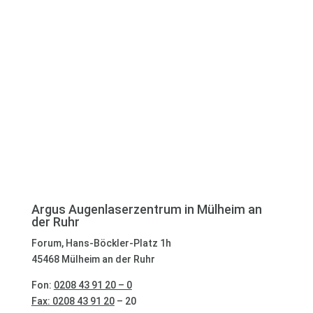
Sie haben Fragen? Sichern Sie sich jetzt einen Termin
zur persönlichen Beratung.
Termin vereinbaren
Argus Augenlaserzentrum in Mülheim an
der Ruhr
Forum, Hans-Böckler-Platz 1h
45468 Mülheim an der Ruhr
Fon:
0208 43 91 20 – 0
Fax: 0208 43 91 20
– 20