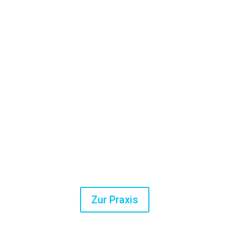
Unser Zentrum
Wartebereich
Behandlungsräume
Zur Praxis