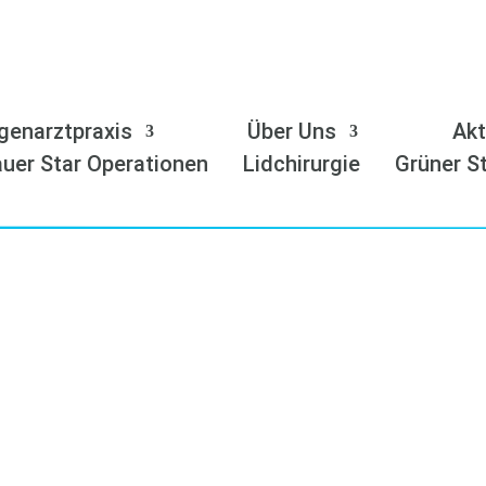
genarztpraxis
Über Uns
Akt
uer Star Operationen
Lidchirurgie
Grüner S
ygienekonze