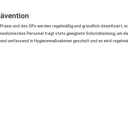
rävention
r Praxis und des OPs werden regelmäßig und gründlich desinfiziert, 
 medizinisches Personal trägt stets geeignete Schutzkleidung, um die
r sind umfassend in Hygienemaßnahmen geschult und es wird regelmäß
 Termin zur persönlichen Beratung.