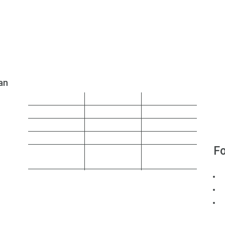
an
Sprechstunde
Montag
08:00-12:30
14:00-16:30
Dienstag
08:00-12:30
14:00-17:30
Mittwoch
08:00-12:30
14:00-15:30
Donnerstag
08:00-12:30
14:00-17:00
Fo
Nach
Freitag
08:00-12:30
Vereinbarung