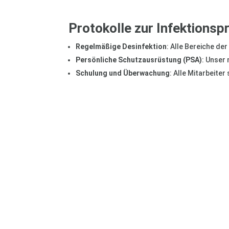
Protokolle zur Infektionsp
Regelmäßige Desinfektion
: Alle Bereiche de
Persönliche Schutzausrüstung (PSA)
: Unser
Schulung und Überwachung
: Alle Mitarbeite
Sie haben Fragen? Sichern Sie sich jetzt einen
Termin vereinbaren